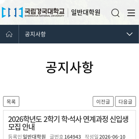
공지사항
공지사항
행정서식
공지사항
커뮤니티
포토갤러리
2026학년도 2학기 학·석사 연계과정 신입생
모집 안내
등록인
일반대학원
글번호
164943
작성일
2026-06-10