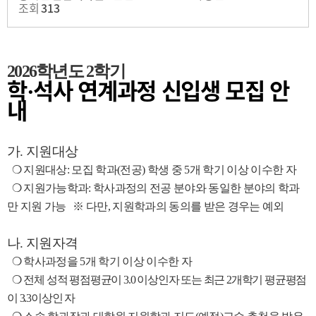
조회
313
2026학년도 2학기
학
석사 연계과정 신입생 모집 안
·
내
가
.
지원대상
❍
지원대상
:
모집 학과
(
전공
)
학생 중
5
개 학기 이상 이수한 자
❍
지원가능학과
:
학사과정의 전공 분야와 동일한 분야의 학과
만 지원 가능
※ 다만
,
지원학과의 동의를 받은 경우는 예외
나
.
지원자격
❍
학사과정을
5
개 학기 이상 이수한 자
❍
전체 성적 평점평균이
3.0
이상인자 또는 최근
2
개학기 평균평점
이
3.3
이상인 자