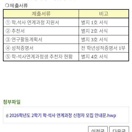
❍
제출서류
제출서류
비고
①
학
석사 연계과정 지원서
별지
호 서식
.
1
②
추천서
별지
호 서식
2
③
연구활동계획서
별지
호 서식
3
④
성적증명서
전 학년성적증명서
부
1
⑤
학
석사연계과정생 추천자 현황
별지
호 서식
·
4
첨부파일
2026학년도 2학기 학·석사 연계과정 신청자 모집 안내문.hwp