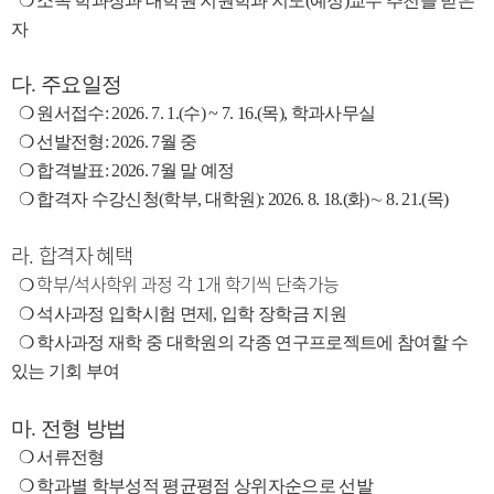
❍
소속 학과장과 대학원 지원학과 지도
(
예정
)
교수 추천을 받은
자
다
.
주요일정
❍
원서접수
: 2026. 7. 1.(수) ~ 7. 16.(목), 학과사무실
❍
선발전형
: 2026. 7
월 중
❍
합격발표
: 2026. 7월 말
예정
❍
합격자 수강신청
(
학부
,
대학원
): 2026. 8. 18.(
화
)
∼ 8
. 21.(목
)
라.
합격자 혜택
학부/석사학위 과정 각 1개 학기씩 단축가능
❍
❍
​ 석사과정 입학시험 면제, 입학 장학금 지원
​
❍ 학사과정 재학 중 대학원의 각종 연구프로젝트에 참여할 수
있는 기회 부여
마.
전형 방법
❍
서류전형
❍
학과별 학부성적 평균평점 상위자순으로 선발