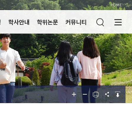
HOME
정
학사안내
학위논문
커뮤니티
열
학사주요내용
졸업자격시험
공지사항
공지사항
학사일정
학위청구논문
행정서식
행정서식
포토갤러리
포토갤러리
열
과정
과정