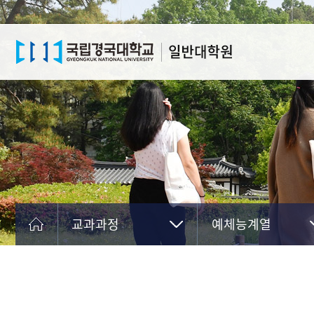
교과과정
예체능계열
대학원소개
인문사회계열
입학안내
자연계열
학과소개
공학계열