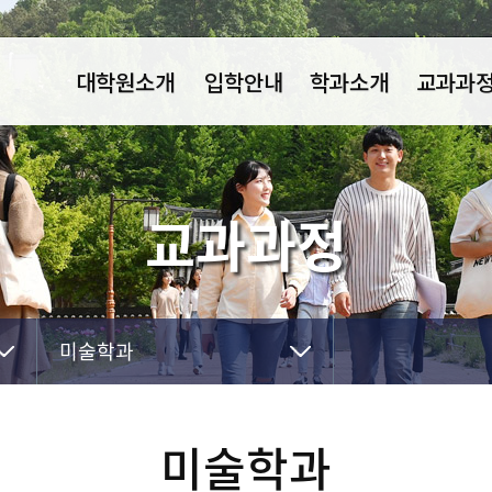
대학원소개
입학안내
학과소개
교과과
인사말
인문사회계열
인문사회계
교육목표
자연계열
자연계열
교과과정
연혁
공학계열
공학계열
행정업무안내
예체능계열
예체능계
규정 및 요람
학과간협동과정
학과간협동
오시는길
학연산협동과정
학연산협동
미술학과
체육학과
음악과
미술학과
미술학과