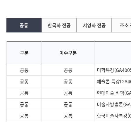
교과과정
예체능계열
학사안내
학과간협동과정
공통
한국화 전공
서양화 전공
조소
학위논문
학연산협동과정
커뮤니티
부가정보
구분
이수구분
공통
공통
미학특강(GA4005
공통
공통
예술론 특강(GA40
공통
공통
현대미술 비평(GA
공통
공통
미술사방법론(GA4
공통
공통
한국미술사특강(GA