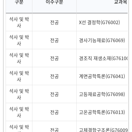
구분
이수구분
교과목
석사 및 박
전공
X선 결정학(G76002)
사
석사 및 박
전공
경사기능재료(G76069)
사
석사 및 박
전공
경조직 재생소재(G76100)
사
석사 및 박
전공
계면공학특론(G76041)
사
석사 및 박
전공
고등재료공학(G76098)
사
석사 및 박
전공
고온공학특론(G76013)
사
석사 및 박
전공
고체결함구조론(G76009)