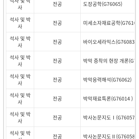
석사 및 박
전공
도장공학(G76065)
사
석사 및 박
전공
미세소자재료공학(G76104
사
석사 및 박
전공
바이오세라믹스(G76083)
사
석사 및 박
전공
박막 증착의 현장 개론(G76
사
석사 및 박
전공
박막응력해석(G76062)
사
석사 및 박
전공
박막재료특론(G76014 )
사
석사 및 박
전공
박사논문지도Ⅰ(G76057)
사
석사 및 박
전공
박사논문지도Ⅱ(G76058)