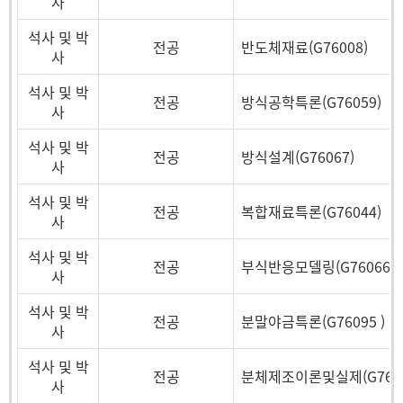
사
석사 및 박
전공
반도체재료(G76008)
사
석사 및 박
전공
방식공학특론(G76059)
사
석사 및 박
전공
방식설계(G76067)
사
석사 및 박
전공
복합재료특론(G76044)
사
석사 및 박
전공
부식반응모델링(G76066)
사
석사 및 박
전공
분말야금특론(G76095 )
사
석사 및 박
전공
분체제조이론및실제(G7602
사