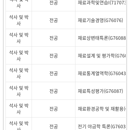
전공
재료과학및연습I(717073)
사
석사 및 박
전공
재료기술경영(G76076)
사
석사 및 박
전공
재료상변태특론(G76088)
사
석사 및 박
전공
재료설계 및 평가학(G7605
사
석사 및 박
전공
재료통계열역학(G76043)
사
석사 및 박
전공
재료특성평가(G76087)
사
석사 및 박
전공
재료환경공학 및 재활용(G76
사
석사 및 박
전공
전기 야금학 특론(G76035)
사