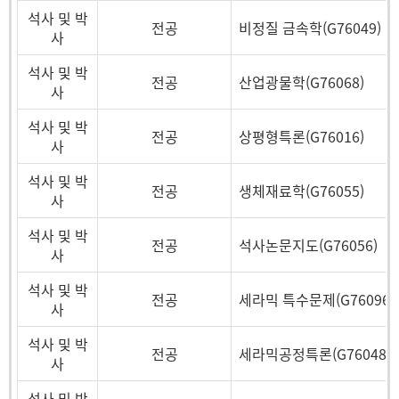
석사 및 박
전공
비정질 금속학(G76049)
사
석사 및 박
전공
산업광물학(G76068)
사
석사 및 박
전공
상평형특론(G76016)
사
석사 및 박
전공
생체재료학(G76055)
사
석사 및 박
전공
석사논문지도(G76056)
사
석사 및 박
전공
세라믹 특수문제(G76096)
사
석사 및 박
전공
세라믹공정특론(G76048)
사
석사 및 박