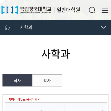
사학과
국어국문학과
한문학과
사학과
교과과정
민속학과
사학과
동양철학과
석사
박사
영어영문학과
법학과
행정학과
터치해서 좌우로 움직이세요
경제학과