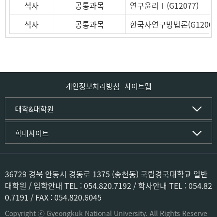
석사
공통과목
연구윤리Ⅰ(G12077)
석사
공통과목
한국사연구방법론(G12001
개인정보처리방침
사이트맵
인문사회·IT대학
대학&대학원
인문·문화학부
국립경국대학교
학내사이트
국어국문학전공
(재)국립경국대학교발전기금
중국어문·문화학전공
글로컬인재양성관(고시원)
한자문화콘텐츠학전공
공동실험실습관
문화유산학전공
공용S/W관리시스템
36729 경북 안동시 경동로 1375 (송천동) 국립경국대학교 일반
미디어문화커뮤니케이션학전공
공자학원
대학원 / 입학안내 TEL : 054.820.7192 / 학사안내 TEL : 054.82
사학전공
공학교육인증시스템
0.7191 / FAX : 054.820.6045
과학영재교육원
컴퓨터·소프트웨어공학부
교육혁신본부
Copyright ⓒ Gyeongkuk National University. All Rights Reserve