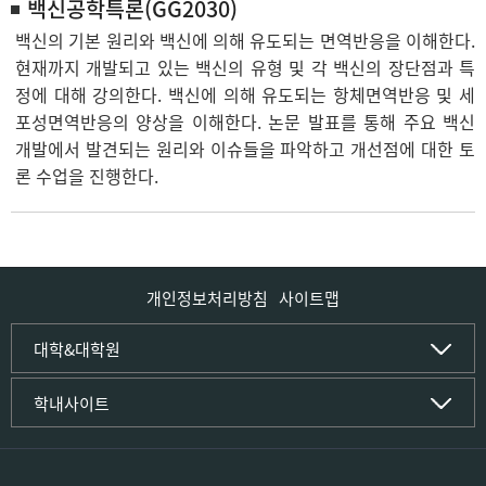
백신공학특론(GG2030)
백신의 기본 원리와 백신에 의해 유도되는 면역반응을 이해한다.
현재까지 개발되고 있는 백신의 유형 및 각 백신의 장단점과 특
정에 대해 강의한다. 백신에 의해 유도되는 항체면역반응 및 세
포성면역반응의 양상을 이해한다. 논문 발표를 통해 주요 백신
개발에서 발견되는 원리와 이슈들을 파악하고 개선점에 대한 토
론 수업을 진행한다.
개인정보처리방침
사이트맵
인문사회·IT대학
대학&대학원
인문·문화학부
국립경국대학교
학내사이트
국어국문학전공
(재)국립경국대학교발전기금
중국어문·문화학전공
글로컬인재양성관(고시원)
한자문화콘텐츠학전공
공동실험실습관
문화유산학전공
공용S/W관리시스템