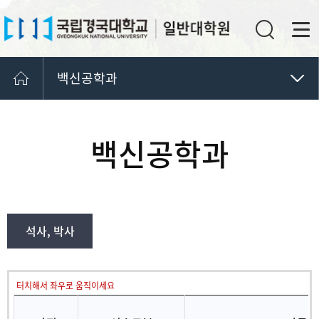
백신공학과
식품영양학·식품생명공학과
백신공학과
백신공학과
교과과정
바이오ICT융합공학과
산업시스템공학과
지식재산융합학과
석사, 박사
지진방재공학과
터치해서 좌우로 움직이세요