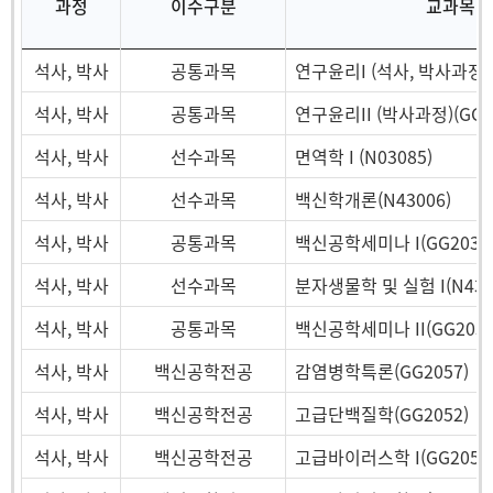
과정
이수구분
교과목
석사, 박사
공통과목
연구윤리I (석사, 박사과정)(
석사, 박사
공통과목
연구윤리II (박사과정)(GG2
석사, 박사
선수과목
면역학 I (N03085)
석사, 박사
선수과목
백신학개론(N43006)
석사, 박사
공통과목
백신공학세미나 I(GG2032
석사, 박사
선수과목
분자생물학 및 실험 I(N430
석사, 박사
공통과목
백신공학세미나 II(GG2033
석사, 박사
백신공학전공
감염병학특론(GG2057)
석사, 박사
백신공학전공
고급단백질학(GG2052)
석사, 박사
백신공학전공
고급바이러스학 I(GG2058