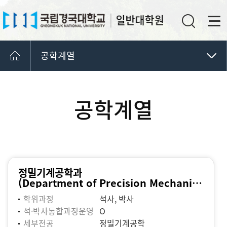
공학계열
인문사회계열
자연계열
공학계열
학과소개
공학계열
예체능계열
학과간협동과정
학연산협동과정
정밀기계공학과
(Department of Precision Mechanical Engineering)
학위과정
석사, 박사
석·박사통합과정운영
O
세부전공
정밀기계공학