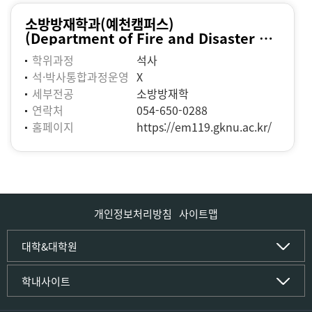
소방방재학과(예천캠퍼스)
(Department of Fire and Disaster Prevention)
학위과정
석사
석·박사통합과정운영
X
세부전공
소방방재학
연락처
054-650-0288
홈페이지
https://em119.gknu.ac.kr/
개인정보처리방침
사이트맵
인문사회·IT대학
대학&대학원
인문·문화학부
국립경국대학교
학내사이트
국어국문학전공
(재)국립경국대학교발전기금
중국어문·문화학전공
글로컬인재양성관(고시원)